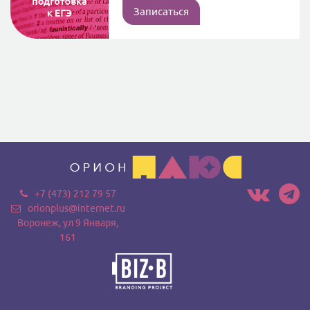
Записаться
+7 (473) 212 79 57
orionplus@internet.ru
Воронеж, ул 9 Января,
161