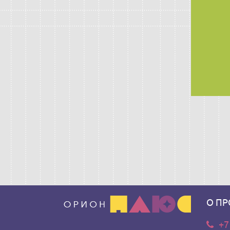
О ПР
+7